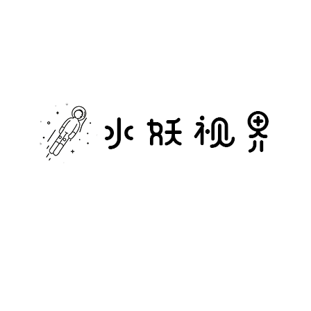
水
妖
视
界