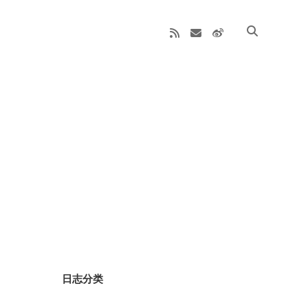
rss
email
weibo
Sidebar
日志分类