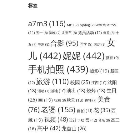
标签
a7m3
(116)
wordpress
MP3
(7)
pjblog
(7)
党员活动
(12)
(11)
五一
(8)
儿童节
(8)
出差
(8)
傍晚
(7)
十
女
合影
(95)
同学
(9)
华东
(8)
国庆
(8)
五
(7)
儿
(442)
妮妮
(442)
微距
(9)
手机拍照
(439)
摄影
(19)
新区
旅游
(110)
校园
(25)
沈阳
(12)
江西
(10)
生日
(18)
演出
(18)
烧烤
(18)
湿地
(10)
活动
(7)
美食
(26)
画
(19)
秋天
(13)
祝福
(8)
移轴
(7)
老婆
(155)
(76)
花
(35)
西
自拍
(11)
视频
(48)
藏
(19)
高三
雪
(12)
设计
(10)
音乐
(8)
高中
(42)
龙首山
(26)
(16)