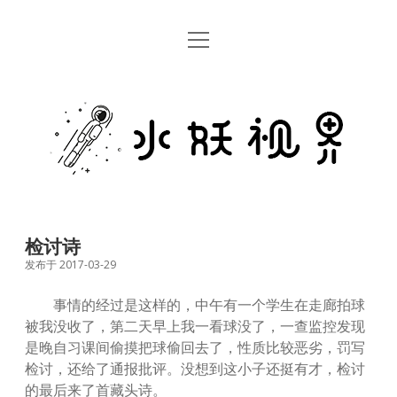
open
首页
menu
留言板
水
关于
妖
视
rss
email
weibo
界
检讨诗
发布于 2017-03-29
事情的经过是这样的，中午有一个学生在走廊拍球
被我没收了，第二天早上我一看球没了，一查监控发现
是晚自习课间偷摸把球偷回去了，性质比较恶劣，罚写
检讨，还给了通报批评。没想到这小子还挺有才，检讨
的最后来了首藏头诗。