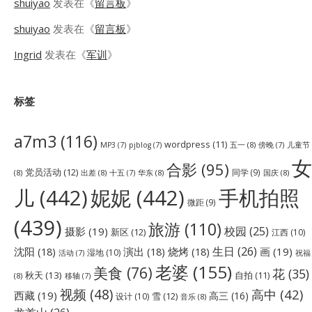
shuiyao
发表在《
留言板
》
shuiyao
发表在《
留言板
》
Ingrid
发表在《
军训
》
标签
a7m3
(116)
wordpress
(11)
五一
(8)
儿童节
MP3
(7)
pjblog
(7)
傍晚
(7)
女
合影
(95)
党员活动
(12)
同学
(9)
(8)
出差
(8)
华东
(8)
国庆
(8)
十五
(7)
儿
(442)
妮妮
(442)
手机拍照
微距
(9)
(439)
旅游
(110)
校园
(25)
摄影
(19)
新区
(12)
江西
(10)
生日
(26)
沈阳
(18)
演出
(18)
烧烤
(18)
画
(19)
湿地
(10)
祝福
活动
(7)
老婆
(155)
美食
(76)
花
(35)
秋天
(13)
自拍
(11)
(8)
移轴
(7)
视频
(48)
高中
(42)
西藏
(19)
高三
(16)
雪
(12)
设计
(10)
音乐
(8)