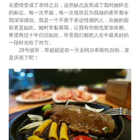
在爱情变成了亲情之后，这些缺点反而成了我对她怀念
的标志。每一次早饭，每一次值班后为我做的夜宵都令
我深深感动。我是一个不善于表达情感的人，在她的面
前更是如此。她时常黏着我，让我有些烦也更加依赖。
希望再过十年仍旧如此，毕竟我们都把人生中最美好的
一段时光给了对方。
28号值班，带妮妮提前一天去阿尔卑斯吃自助，算
是庆祝了吧！