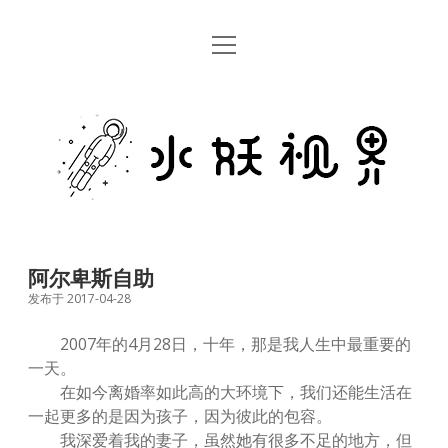
open
首页
menu
留言板
水
关于
妖
视
rss
email
weibo
界
阿尔卑斯自助
发布于 2017-04-28
2007年的4月28日，十年，那是我人生中最重要的
一天。
在如今离婚率如此高的大环境下，我们还能生活在
一起更多的是因为孩子，因为彼此的包容。
我深爱着我的妻子，虽然她有很多不足的地方，但