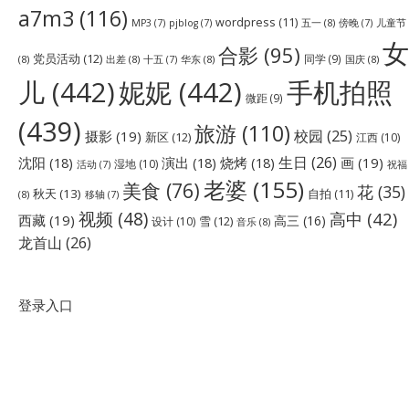
a7m3
(116)
wordpress
(11)
五一
(8)
儿童节
MP3
(7)
pjblog
(7)
傍晚
(7)
女
合影
(95)
党员活动
(12)
同学
(9)
(8)
出差
(8)
华东
(8)
国庆
(8)
十五
(7)
儿
(442)
妮妮
(442)
手机拍照
微距
(9)
(439)
旅游
(110)
校园
(25)
摄影
(19)
新区
(12)
江西
(10)
生日
(26)
沈阳
(18)
演出
(18)
烧烤
(18)
画
(19)
湿地
(10)
祝福
活动
(7)
老婆
(155)
美食
(76)
花
(35)
秋天
(13)
自拍
(11)
(8)
移轴
(7)
视频
(48)
高中
(42)
西藏
(19)
高三
(16)
雪
(12)
设计
(10)
音乐
(8)
龙首山
(26)
登录入口