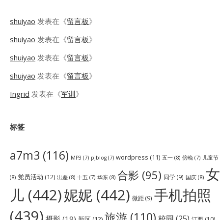
shuiyao
发表在《
留言板
》
shuiyao
发表在《
留言板
》
shuiyao
发表在《
留言板
》
shuiyao
发表在《
留言板
》
Ingrid
发表在《
军训
》
标签
a7m3
(116)
wordpress
(11)
五一
(8)
儿童节
MP3
(7)
pjblog
(7)
傍晚
(7)
女
合影
(95)
党员活动
(12)
同学
(9)
(8)
出差
(8)
华东
(8)
国庆
(8)
十五
(7)
儿
(442)
妮妮
(442)
手机拍照
微距
(9)
(439)
旅游
(110)
校园
(25)
摄影
(19)
新区
(12)
江西
(10)