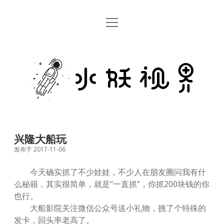
open
首页
menu
留言板
水
关于
妖
视
rss
email
weibo
界
兴隆大船玩
发布于 2017-11-06
今天确实抓了不少娃娃，不少人在朋友圈问我有什
么秘籍，其实很简单，就是“一直抓”，你抓200块钱的你
也行。
大船影院关注微信公众号送小礼物，挑了个特殊的
发卡，回头率老高了。