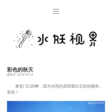
open
首页
menu
留言板
水
关于
妖
视
rss
email
weibo
界
彩色的秋天
发布于 2018-10-14
食堂门口的树，因为光照的原因显出五彩的颜色，
真美！