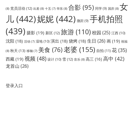
女
合影
(95)
党员活动
(12)
同学
(9)
(8)
出差
(8)
华东
(8)
国庆
(8)
十五
(7)
儿
(442)
妮妮
(442)
手机拍照
微距
(9)
(439)
旅游
(110)
校园
(25)
摄影
(19)
新区
(12)
江西
(10)
生日
(26)
沈阳
(18)
演出
(18)
烧烤
(18)
画
(19)
湿地
(10)
祝福
活动
(7)
老婆
(155)
美食
(76)
花
(35)
秋天
(13)
自拍
(11)
(8)
移轴
(7)
视频
(48)
高中
(42)
西藏
(19)
高三
(16)
雪
(12)
设计
(10)
音乐
(8)
龙首山
(26)
登录入口