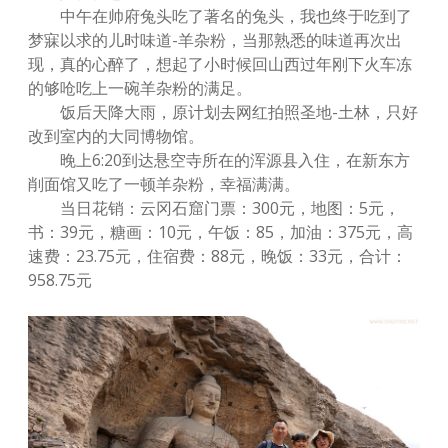
中午在帅府兔头吃了著名的兔头，我也终于吃到了
梦寐以求的儿时味道-羊杂粉，当那熟悉的味道再次出
现，真的心醉了，想起了小时候回山西过年刚下火车冻
的够呛吃上一碗羊杂粉的满足。
饭后天降大雨，原计划去网红拍照圣地-土林，只好
改到室内的大同博物馆。
晚上6:20到达悬空寺所在的浑源县入住，在新东方
削面馆又吃了一顿羊杂粉，幸福满满。
当日花销：云冈石窟门票：300元，地图：5元，
书：39元，糖画：10元，午饭：85，加油：375元，高
速费：23.75元，住宿费：88元，晚饭：33元，合计：
958.75元