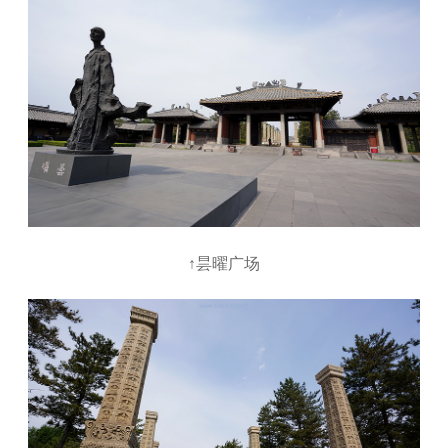
↑昙曜广场