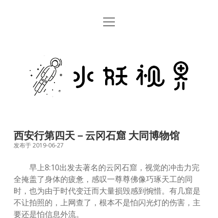
open
首页
menu
留言板
水
关于
妖
视
rss
email
weibo
界
西安行第四天－云冈石窟 大同博物馆
发布于 2019-06-27
早上8:10出发去著名的云冈石窟，视觉的冲击力完
全掩盖了身体的疲惫，感叹一尊尊佛像巧琢天工的同
时，也为由于时代变迁而大量损毁感到惋惜。有几窟是
不让拍照的，上网查了，根本不是怕闪光灯的伤害，主
要还是怕信息外流。