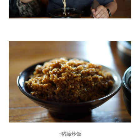
↑猪蹄炒饭