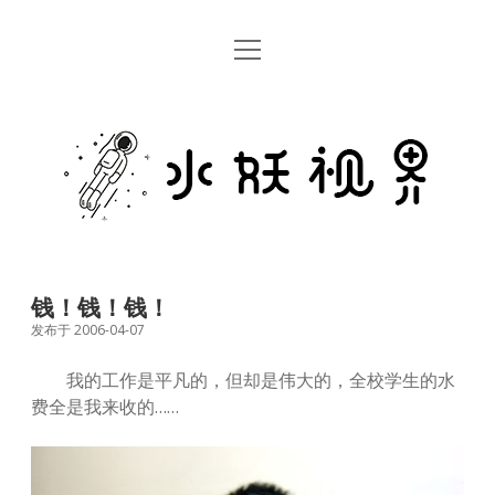
open
首页
menu
留言板
水
关于
妖
视
rss
email
weibo
界
钱！钱！钱！
发布于 2006-04-07
我的工作是平凡的，但却是伟大的，全校学生的水
费全是我来收的……