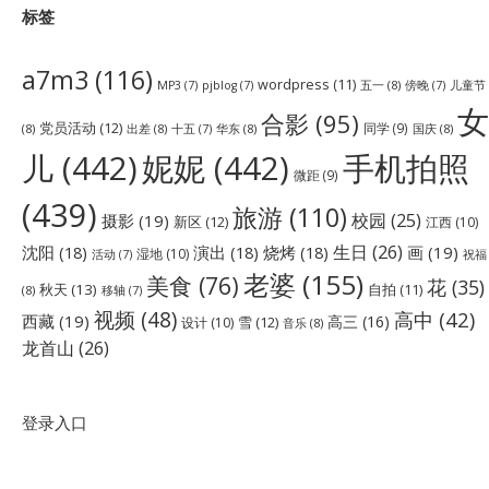
标签
a7m3
(116)
wordpress
(11)
五一
(8)
儿童节
MP3
(7)
pjblog
(7)
傍晚
(7)
女
合影
(95)
党员活动
(12)
同学
(9)
(8)
出差
(8)
华东
(8)
国庆
(8)
十五
(7)
儿
(442)
妮妮
(442)
手机拍照
微距
(9)
(439)
旅游
(110)
校园
(25)
摄影
(19)
新区
(12)
江西
(10)
生日
(26)
沈阳
(18)
演出
(18)
烧烤
(18)
画
(19)
湿地
(10)
祝福
活动
(7)
老婆
(155)
美食
(76)
花
(35)
秋天
(13)
自拍
(11)
(8)
移轴
(7)
视频
(48)
高中
(42)
西藏
(19)
高三
(16)
雪
(12)
设计
(10)
音乐
(8)
龙首山
(26)
登录入口