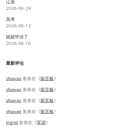
辽源
2026-06-24
高考
2026-06-12
妮妮毕业了
2026-06-10
最新评论
shuiyao
发表在《
留言板
》
shuiyao
发表在《
留言板
》
shuiyao
发表在《
留言板
》
shuiyao
发表在《
留言板
》
Ingrid
发表在《
军训
》