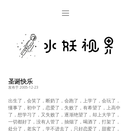
open
首页
menu
留言板
水
关于
妖
视
rss
email
weibo
界
圣诞快乐
发布于 2005-12-23
出生了，会笑了，断奶了，会跑了，上学了，会玩了，
懂事了，初中了，恋爱了，失败了，有希望了，上高中
了，想学习了，又失败了，逐渐绝望了，却上大学了，
一切都好了，没有人管了，抽烟了，喝酒了，打架了，
处分了，老实了，学不进去了，只好恋爱了，甜蜜了，