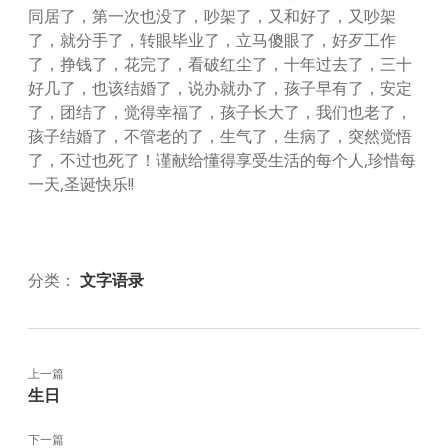
同居了，第一次也没了，吵架了，又和好了，又吵架
了，就分手了，转眼毕业了，立马傻眼了，好歹工作
了，挣钱了，花完了，看破红尘了，十年过去了，三十
好几了，也该结婚了，说办就办了，孩子早有了，安定
了，团结了，觉得幸福了，孩子长大了，我们也老了，
孩子结婚了，不管老的了，生气了，生病了，突然觉悟
了，不过也死了！谨献给懂得享受生活的每个人,珍惜每
一天,圣诞快乐!!
分类：
文字语录
上一篇
生日
下一篇