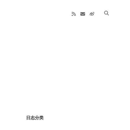
rss
email
weibo
Sidebar
日志分类