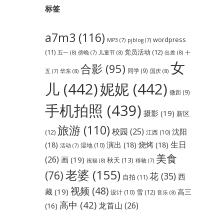
标签
a7m3
(116)
wordpress
MP3
(7)
pjblog
(7)
党员活动
(12)
(11)
五一
(8)
儿童节
(8)
出差
(8)
傍晚
(7)
十
女
合影
(95)
同学
(9)
华东
(8)
国庆
(8)
五
(7)
儿
(442)
妮妮
(442)
微距
(9)
手机拍照
(439)
摄影
(19)
新区
旅游
(110)
校园
(25)
沈阳
(12)
江西
(10)
生日
(18)
演出
(18)
烧烤
(18)
湿地
(10)
活动
(7)
美食
(26)
画
(19)
秋天
(13)
祝福
(8)
移轴
(7)
老婆
(155)
(76)
花
(35)
西
自拍
(11)
视频
(48)
藏
(19)
高三
雪
(12)
设计
(10)
音乐
(8)
高中
(42)
龙首山
(26)
(16)