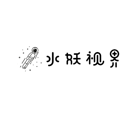
水
妖
视
界