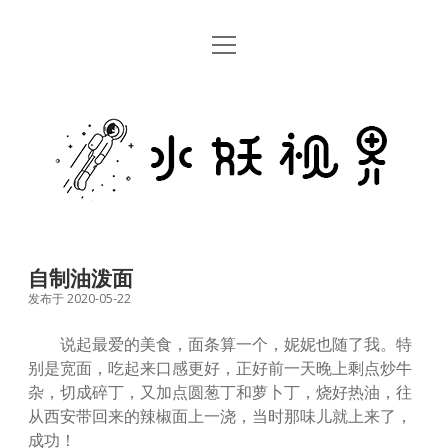
open
首页
menu
留言板
水
关于
妖
视
rss
email
weibo
界
自制油泼面
发布于 2020-05-22
说起最爱的美食，面条算一个，妮妮也随了我。特
别是宽面，吃起来口感更好，正好前一天晚上剩点炒牛
杂，切成碎丁，又加点圆葱丁和萝卜丁，烧好热油，往
从西安带回来的辣椒面上一浇，当时那味儿就上来了，
成功！