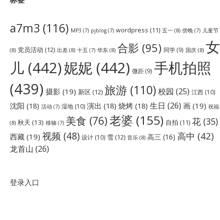
a7m3
(116)
wordpress
(11)
五一
(8)
儿童节
MP3
(7)
pjblog
(7)
傍晚
(7)
女
合影
(95)
党员活动
(12)
同学
(9)
(8)
出差
(8)
华东
(8)
国庆
(8)
十五
(7)
儿
(442)
妮妮
(442)
手机拍照
微距
(9)
(439)
旅游
(110)
校园
(25)
摄影
(19)
新区
(12)
江西
(10)
生日
(26)
沈阳
(18)
演出
(18)
烧烤
(18)
画
(19)
湿地
(10)
祝福
活动
(7)
老婆
(155)
美食
(76)
花
(35)
秋天
(13)
自拍
(11)
(8)
移轴
(7)
视频
(48)
高中
(42)
西藏
(19)
高三
(16)
雪
(12)
设计
(10)
音乐
(8)
龙首山
(26)
登录入口