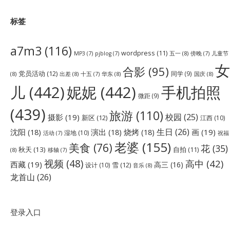
标签
a7m3
(116)
wordpress
(11)
五一
(8)
儿童节
MP3
(7)
pjblog
(7)
傍晚
(7)
女
合影
(95)
党员活动
(12)
同学
(9)
(8)
出差
(8)
华东
(8)
国庆
(8)
十五
(7)
儿
(442)
妮妮
(442)
手机拍照
微距
(9)
(439)
旅游
(110)
校园
(25)
摄影
(19)
新区
(12)
江西
(10)
生日
(26)
沈阳
(18)
演出
(18)
烧烤
(18)
画
(19)
湿地
(10)
祝福
活动
(7)
老婆
(155)
美食
(76)
花
(35)
秋天
(13)
自拍
(11)
(8)
移轴
(7)
视频
(48)
高中
(42)
西藏
(19)
高三
(16)
雪
(12)
设计
(10)
音乐
(8)
龙首山
(26)
登录入口