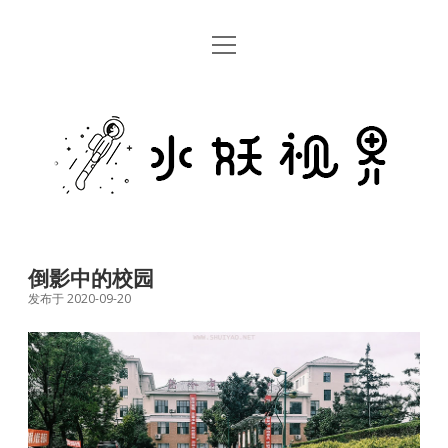
open
首页
menu
留言板
水
关于
妖
视
rss
email
weibo
界
倒影中的校园
发布于 2020-09-20