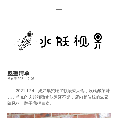
open
首页
menu
留言板
水
关于
妖
视
rss
email
weibo
界
愿望清单
发布于 2021-12-07
2021.12.4，媳妇集赞吃了顿酸菜火锅，没啥酸菜味
儿，单点的肉片和熟食味道还不错，店内是传统的农家
院风格，牌子我很喜欢。