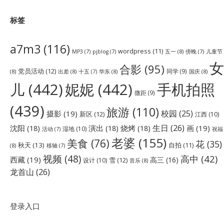
标签
a7m3
(116)
wordpress
(11)
五一
(8)
儿童节
MP3
(7)
pjblog
(7)
傍晚
(7)
女
合影
(95)
党员活动
(12)
同学
(9)
(8)
出差
(8)
华东
(8)
国庆
(8)
十五
(7)
儿
(442)
妮妮
(442)
手机拍照
微距
(9)
(439)
旅游
(110)
校园
(25)
摄影
(19)
新区
(12)
江西
(10)
生日
(26)
沈阳
(18)
演出
(18)
烧烤
(18)
画
(19)
湿地
(10)
祝福
活动
(7)
老婆
(155)
美食
(76)
花
(35)
秋天
(13)
自拍
(11)
(8)
移轴
(7)
视频
(48)
高中
(42)
西藏
(19)
高三
(16)
雪
(12)
设计
(10)
音乐
(8)
龙首山
(26)
登录入口