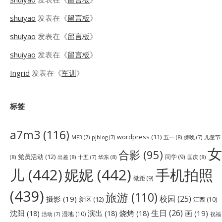
shuiyao
发表在《
留言板
》
shuiyao
发表在《
留言板
》
shuiyao
发表在《
留言板
》
Ingrid
发表在《
军训
》
标签
a7m3
(116)
wordpress
(11)
五一
(8)
儿童节
MP3
(7)
pjblog
(7)
傍晚
(7)
女
合影
(95)
党员活动
(12)
同学
(9)
(8)
出差
(8)
华东
(8)
国庆
(8)
十五
(7)
儿
(442)
妮妮
(442)
手机拍照
微距
(9)
(439)
旅游
(110)
校园
(25)
摄影
(19)
新区
(12)
江西
(10)
生日
(26)
沈阳
(18)
演出
(18)
烧烤
(18)
画
(19)
湿地
(10)
祝福
活动
(7)