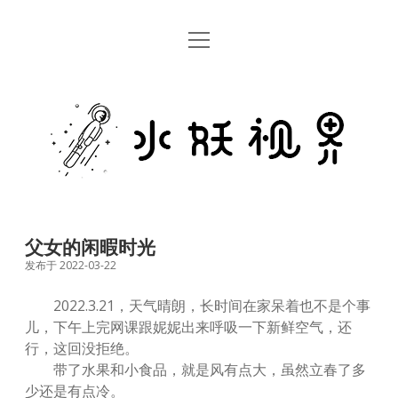
open
首页
menu
留言板
水
关于
妖
视
rss
email
weibo
界
父女的闲暇时光
发布于 2022-03-22
2022.3.21，天气晴朗，长时间在家呆着也不是个事
儿，下午上完网课跟妮妮出来呼吸一下新鲜空气，还
行，这回没拒绝。
带了水果和小食品，就是风有点大，虽然立春了多
少还是有点冷。