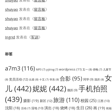
shuiyao
发表在《
留言板
》
shuiyao
发表在《
留言板
》
shuiyao
发表在《
留言板
》
shuiyao
发表在《
留言板
》
Ingrid
发表在《
军训
》
标签
a7m3
(116)
wordpress
(11)
五一
(8)
儿童节
MP3
(7)
pjblog
(7)
傍晚
(7)
女
合影
(95)
党员活动
(12)
同学
(9)
(8)
出差
(8)
华东
(8)
国庆
(8)
十五
(7)
儿
(442)
妮妮
(442)
手机拍照
微距
(9)
(439)
旅游
(110)
校园
(25)
摄影
(19)
新区
(12)
江西
(10)
生日
(26)
沈阳
(18)
演出
(18)
烧烤
(18)
画
(19)
湿地
(10)
祝福
活动
(7)