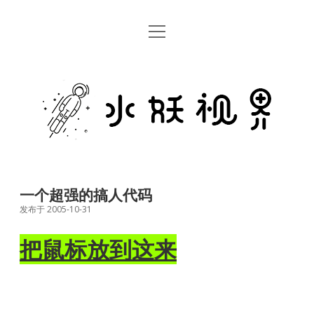
open
首页
menu
留言板
水
关于
妖
视
rss
email
weibo
界
一个超强的搞人代码
发布于 2005-10-31
把鼠标放到这来