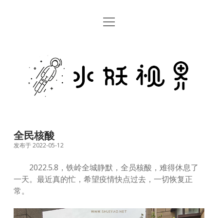
open
首页
menu
留言板
水
关于
妖
视
rss
email
weibo
界
全民核酸
发布于 2022-05-12
2022.5.8，铁岭全城静默，全员核酸，难得休息了
一天。最近真的忙，希望疫情快点过去，一切恢复正
常。