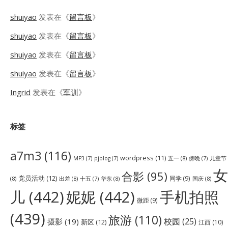
shuiyao
发表在《
留言板
》
shuiyao
发表在《
留言板
》
shuiyao
发表在《
留言板
》
shuiyao
发表在《
留言板
》
Ingrid
发表在《
军训
》
标签
a7m3
(116)
wordpress
(11)
五一
(8)
儿童节
MP3
(7)
pjblog
(7)
傍晚
(7)
女
合影
(95)
党员活动
(12)
同学
(9)
(8)
出差
(8)
华东
(8)
国庆
(8)
十五
(7)
儿
(442)
妮妮
(442)
手机拍照
微距
(9)
(439)
旅游
(110)
校园
(25)
摄影
(19)
新区
(12)
江西
(10)