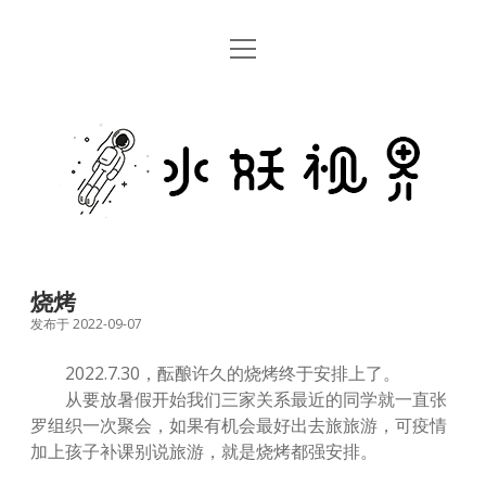
open
首页
menu
留言板
水
关于
妖
视
rss
email
weibo
界
烧烤
发布于 2022-09-07
2022.7.30，酝酿许久的烧烤终于安排上了。
从要放暑假开始我们三家关系最近的同学就一直张
罗组织一次聚会，如果有机会最好出去旅旅游，可疫情
加上孩子补课别说旅游，就是烧烤都强安排。