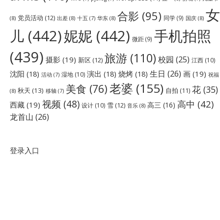
女
合影
(95)
党员活动
(12)
同学
(9)
(8)
出差
(8)
华东
(8)
国庆
(8)
十五
(7)
儿
(442)
妮妮
(442)
手机拍照
微距
(9)
(439)
旅游
(110)
校园
(25)
摄影
(19)
新区
(12)
江西
(10)
生日
(26)
沈阳
(18)
演出
(18)
烧烤
(18)
画
(19)
湿地
(10)
祝福
活动
(7)
老婆
(155)
美食
(76)
花
(35)
秋天
(13)
自拍
(11)
(8)
移轴
(7)
视频
(48)
高中
(42)
西藏
(19)
高三
(16)
雪
(12)
设计
(10)
音乐
(8)
龙首山
(26)
登录入口