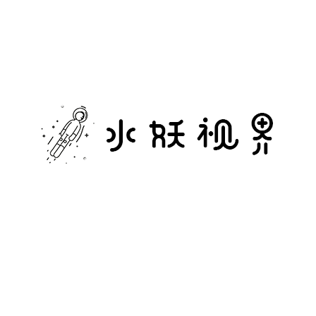
水
妖
视
界