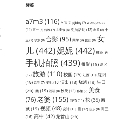
标签
a7m3
(116)
wordpress
MP3
(7)
pjblog
(7)
党员活动
(12)
篇
(11)
五一
(8)
儿童节
(8)
出差
(8)
傍晚
(7)
十
)
女
合影
(95)
同学
(9)
华东
(8)
国庆
(8)
五
(7)
儿
(442)
妮妮
(442)
微距
(9)
手机拍照
(439)
摄影
(19)
新区
旅游
(110)
校园
(25)
沈阳
(12)
江西
(10)
生日
(18)
演出
(18)
烧烤
(18)
湿地
(10)
活动
(7)
美食
(26)
画
(19)
秋天
(13)
祝福
(8)
移轴
(7)
老婆
(155)
(76)
花
(35)
西
自拍
(11)
视频
(48)
藏
(19)
高三
雪
(12)
设计
(10)
音乐
(8)
高中
(42)
龙首山
(26)
(16)