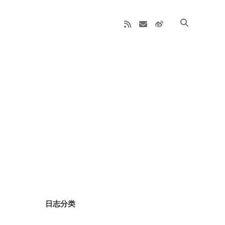
rss
email
weibo
Sidebar
日志分类