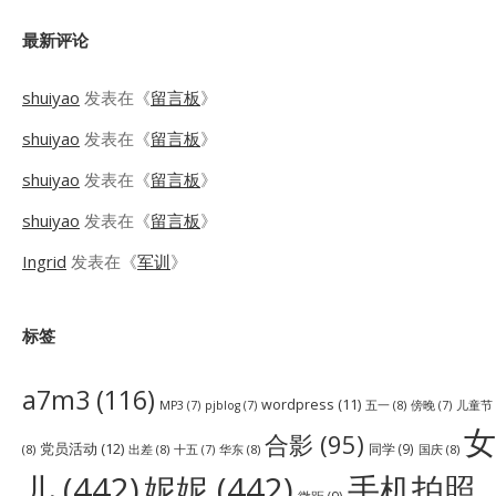
最新评论
shuiyao
发表在《
留言板
》
shuiyao
发表在《
留言板
》
shuiyao
发表在《
留言板
》
shuiyao
发表在《
留言板
》
Ingrid
发表在《
军训
》
标签
a7m3
(116)
wordpress
(11)
五一
(8)
儿童节
MP3
(7)
pjblog
(7)
傍晚
(7)
女
合影
(95)
党员活动
(12)
同学
(9)
(8)
出差
(8)
华东
(8)
国庆
(8)
十五
(7)
儿
(442)
妮妮
(442)
手机拍照