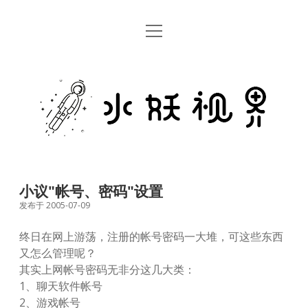
open
首页
menu
留言板
水
关于
妖
视
rss
email
weibo
界
小议"帐号、密码"设置
发布于 2005-07-09
终日在网上游荡，注册的帐号密码一大堆，可这些东西
又怎么管理呢？
其实上网帐号密码无非分这几大类：
1、聊天软件帐号
2、游戏帐号