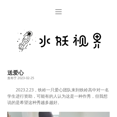
open
首页
menu
留言板
水
关于
妖
视
rss
email
weibo
界
送爱心
发布于 2023-02-25
2023.2.23，铁岭一只爱心团队来到铁岭高中对一名
学生进行资助，可能有的人认为这是一种作秀，但我想
说的是希望这种秀越多越好。