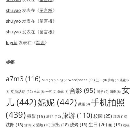
shuiyao
发表在《
留言板
》
shuiyao
发表在《
留言板
》
shuiyao
发表在《
留言板
》
Ingrid
发表在《
军训
》
标签
a7m3
(116)
wordpress
(11)
五一
(8)
儿童节
MP3
(7)
pjblog
(7)
傍晚
(7)
女
合影
(95)
党员活动
(12)
同学
(9)
(8)
出差
(8)
华东
(8)
国庆
(8)
十五
(7)
儿
(442)
妮妮
(442)
手机拍照
微距
(9)
(439)
旅游
(110)
校园
(25)
摄影
(19)
新区
(12)
江西
(10)
生日
(26)
沈阳
(18)
演出
(18)
烧烤
(18)
画
(19)
湿地
(10)
祝福
活动
(7)