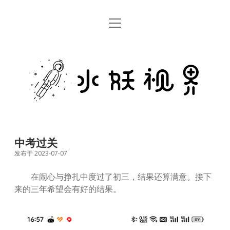
open
首页
menu
留言板
水
关于
妖
视
rss
email
weibo
界
中考过关
发布于 2023-07-07
在闹心与挣扎中度过了初三，结果还算满意。接下
来的三年希望会有好的结果。