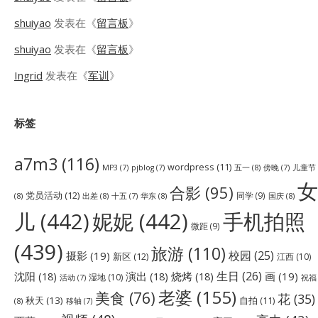
shuiyao
发表在《
留言板
》
shuiyao
发表在《
留言板
》
Ingrid
发表在《
军训
》
标签
a7m3
(116)
wordpress
(11)
五一
(8)
儿童节
MP3
(7)
pjblog
(7)
傍晚
(7)
女
合影
(95)
党员活动
(12)
同学
(9)
(8)
出差
(8)
华东
(8)
国庆
(8)
十五
(7)
儿
(442)
妮妮
(442)
手机拍照
微距
(9)
(439)
旅游
(110)
校园
(25)
摄影
(19)
新区
(12)
江西
(10)
生日
(26)
沈阳
(18)
演出
(18)
烧烤
(18)
画
(19)
湿地
(10)
祝福
活动
(7)
老婆
(155)
美食
(76)
花
(35)
秋天
(13)
自拍
(11)
(8)
移轴
(7)