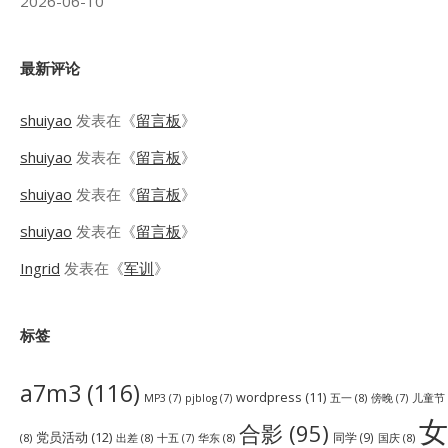
2026-06-10
最新评论
shuiyao
发表在《
留言板
》
shuiyao
发表在《
留言板
》
shuiyao
发表在《
留言板
》
shuiyao
发表在《
留言板
》
Ingrid
发表在《
军训
》
标签
a7m3
(116)
wordpress
(11)
五一
(8)
儿童节
MP3
(7)
pjblog
(7)
傍晚
(7)
女
合影
(95)
党员活动
(12)
同学
(9)
(8)
出差
(8)
华东
(8)
国庆
(8)
十五
(7)