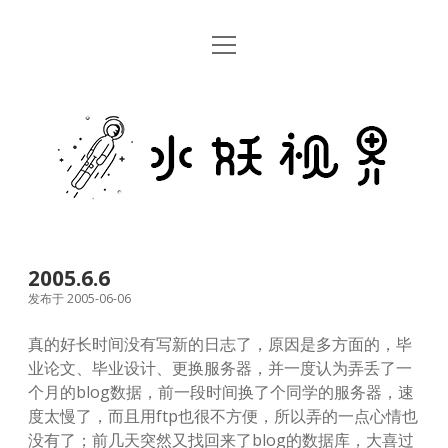
open
首页
menu
留言板
水
关于
妖
视
rss
email
weibo
界
2005.6.6
发布于 2005-06-06
真的好长时间没有写新的日志了，原因是多方面的，毕
业论文、毕业设计、更换服务器，并一度认为弄丢了一
个月的blog数据，前一段时间换了个同学的服务器，速
度太慢了，而且用ftp也很不方便，所以弄的一点心情也
没有了；前几天突然又找回来了blog的数据库，大喜过