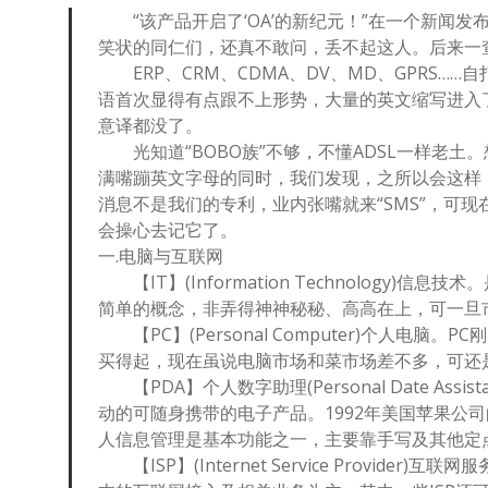
“该产品开启了‘OA’的新纪元！”在一个新闻发
笑状的同仁们，还真不敢问，丢不起这人。后来一查，OA
ERP、CRM、CDMA、DV、MD、GPRS…
语首次显得有点跟不上形势，大量的英文缩写进入
意译都没了。
光知道“BOBO族”不够，不懂ADSL一样老土
满嘴蹦英文字母的同时，我们发现，之所以会这样
消息不是我们的专利，业内张嘴就来“SMS”，可现
会操心去记它了。
一.电脑与互联网
【IT】(Information Technology
简单的概念，非弄得神神秘秘、高高在上，可一旦市
【PC】(Personal Computer)个人电脑
买得起，现在虽说电脑市场和菜市场差不多，可还是
【PDA】个人数字助理(Personal Date A
动的可随身携带的电子产品。1992年美国苹果公
人信息管理是基本功能之一，主要靠手写及其他定
【ISP】(Internet Service Provid