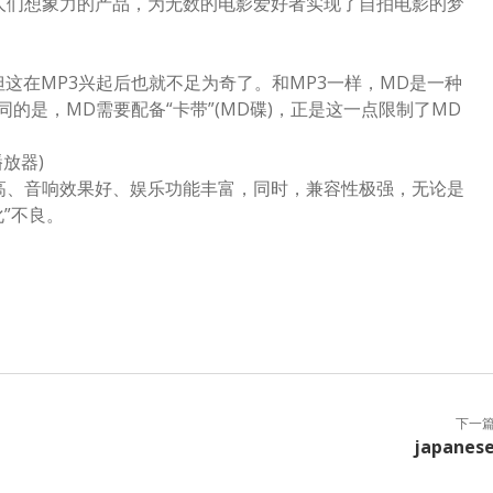
发人们想象力的产品，为无数的电影爱好者实现了自拍电影的梦
在MP3兴起后也就不足为奇了。和MP3一样，MD是一种
的是，MD需要配备“卡带”(MD碟)，正是这一点限制了MD
。
播放器)
、音响效果好、娱乐功能丰富，同时，兼容性极强，无论是
化”不良。
下一
japanes