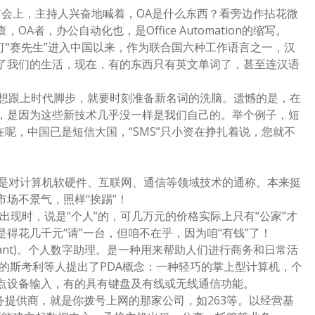
布会上，主持人兴奋地喊着，OA是什么东西？看旁边作拈花微
者，办公自动化也，是Office Automation的缩写。
…自打“赛先生”进入中国以来，作为联合国六种工作语言之一，汉
了我们的生活，现在，有的东西只有英文单词了，甚至连汉语
。想跟上时代脚步，就要时刻准备新名词的洗脑。遗憾的是，在
，是因为这些新技术几乎没一样是我们自己的。举个例子，短
在呢，中国已是短信大国，“SMS”只小资在挣扎着说，您就不
)信息技术。是对计算机软硬件、互联网、通信等领域技术的通称。本来挺
场不景气，照样“挨踢”！
。PC刚出现时，说是“个人”的，可几万元的价格实际上只有“公家”才
得花几千元“请”一台，但咱不在乎，因为咱“有钱”了！
ssistant)。个人数字助理。是一种用来帮助人们进行商务和日常活
司的斯考利等人提出了PDA概念：一种轻巧的掌上型计算机，个
点设备输入，有的具有键盘及有线或无线通信功能。
er)互联网服务提供商，就是你拨号上网的那家公司，如263等。以经营基