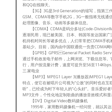
和QQ在线聊天。
【3G】3G是3rd Generation的缩写，指
GSM、CDMA等数字手机2G，3G一般指将无线
处理图像、音乐、动画等多媒体信息。
【CDMA】CDMA是码分多址(Code-Division
逐渐民用，现已被美国、日本、韩国等发达国家广
机待机时间长等诸多优点，人们常常把CDMA手机
基站少。目前，国内由中国联通统一负责CDMA网
【GPRS】GPRSGeneral Packet Radi
通过手机收发电子邮件，上网浏览、下载信息等。
行，用户按流量计费，速度可提升至56至114Kbps
三.家电业
【MP3】MPEG1 Layer 3(播放器)MPEG
特点，使它在被唱片公司视为“公敌”的同时也在互
听”，已经成为时下年轻人的“心头好”。音乐爱好
MP3文件，个性化地定制歌曲的播放音效模式和显
【DV】Digital Video数码摄像机
1995年，家用数码摄像机一经问世，就以其达