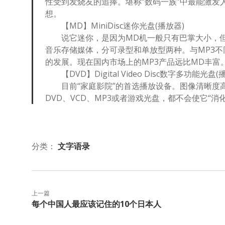
性受到发烧友的追捧。堪称“数码一族”中最能激
想。
【MD】MiniDisc迷你光盘(播放器)
说它迷你，是因为MD机一般只有巴掌大小，但这
音乐存储媒体，分可录型和单放型两种。与MP3不同
的发展。现在国内市场上的MP3产品远比MD丰富
【DVD】Digital Video Disc数字多功能光盘(
目前“家庭影院”的首选播放设备。图像清晰度高
DVD、VCD、MP3或者游戏光盘，都不会使它“消
分类：
文字语录
上一篇
每个中国人最应该记住的10个日本人