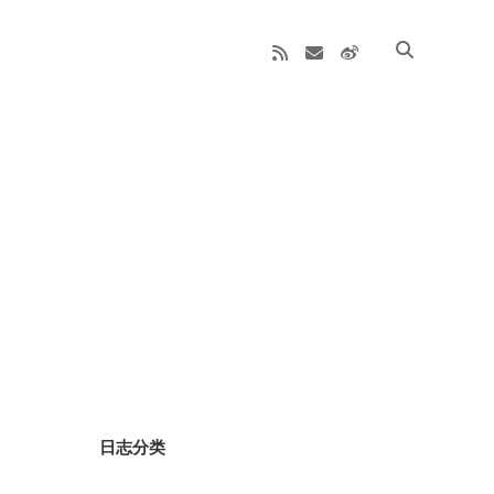
rss
email
weibo
Sidebar
日志分类