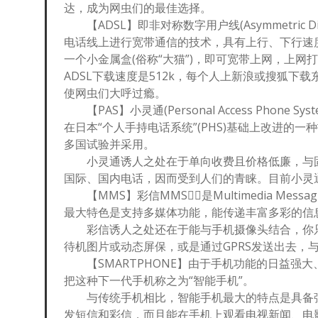
达，成为网虫们的最佳选择。
【ADSL】即非对称数字用户线(Asymmetric Digi
电话线上进行宽带通信的技术，具有上行、下行速度
一个小金属盒(俗称“大猫”)，即可宽带上网，上
ADSL下载速度是512k，每个人上新浪或搜狐下
使网虫们大呼过瘾。
【PAS】小灵通(Personal Access Pho
在日本“个人手持电话系统”(PHS)基础上改进的
多国试验并采用。
小灵通诱人之处在于单向收费且价格低廉，与固
国际、国内电话，因而受到人们的青睐。目前小灵
【MMS】彩信MMS，是Multimedia Mess
最大特色是支持多媒体功能，能传递丰富多彩的信
彩信诱人之处还在于能与手机摄像头结合，你只
待机图片或动态屏保，或是通过GPRS发送出去，
【SMARTPHONE】由于手机功能的日益强
把这种下一代手机称之为“智能手机”。
与传统手机相比，智能手机最大的特点是具备强
发短信和彩信，而且能在手机上观看电视新闻、电影