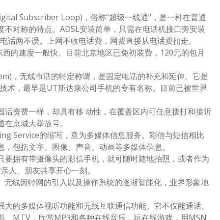
tal Subscriber Loop)，俗称“超级一线通”，是一种在普通
不对称的特点。ADSL安装简单，只需在电话机接口旁安装
网打电话两不误。上网不收电话费，网费直接从电话费扣走。
载东西的速度一般快。目前北京地区已免初装费，120元的包月
ne System)，无线市话的特定称谓，是固定电话的补充和延伸。它是
一种技术，最早是UT斯达康公司手机的专有名称。目前已被世界
话资费一样，却具有移 动性，在覆盖区内可任意拨打和接听
通在京城大举放号。
aging Service的缩写，意为多媒体信息服务。彩信与短信相比
息，包括文字、图像、声音、动画等多媒体信息。
要拥有带摄像头的彩信手机，就可随时随地拍照，或者作为
与亲人、朋友共享开心一刻。
大、无线因特网的引入以及操作系统的逐渐智能化，业界形象地
大的多媒体视听功能和无线互联通信功能。它不仅能通话、
、MTV，欣赏MP3和各种在线音乐，玩在线游戏，用MSN