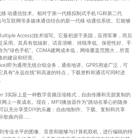
第三代移 动通信技术。相对于第一代模拟制式手机1G和第二代
通信与互联网等多媒体通信结合的新一代移 动通信系统。它能够
Multiple Access)技术缩写。它最初源于美国，应用军事，而后
泛采用。其具有低辐射、话音清晰、掉线率低、保密性好、手
称为“绿色手机”。CDMA建网成本低，网络覆盖范围大，所需
络的建设和经营。
o Service)即为通用无线分组业务，通俗地讲。GPRS用途广泛，可
它具有“永远在线”和高速的特点，下载资料和通话可同时进
。
1 Layer 3实际上是一种数字音频压缩格式，自由传播和无损复制的
联网上一夜成名。现在，MP3播放器作为“跳动在掌心的随身
者可以充分享受DIY的乐趣：自由地制作、下载、复制和共享
示歌曲内容……
到专业水平的图像、音质和能够与计算机联机，进行编辑的特