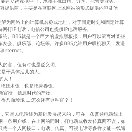
可能建立起数据中心，承接主机出租、分享、托管等业务。
der)互联网内容提供商，主要是在互联网上以网站的形式提供内容及信
协议。可以理解为网络上的计算机名称或地址，对于固定时刻和固定计算
网打IP电话，电信公司也提供IP电话服务。
)电子公告牌系统。BBS就是一个巨大的虚拟黑板报，用户可以留言对某些
车友会、俱乐部、论坛等。许多BBS允许用户联机聊天，发送
ternet。
执行官；最大的官，但有时也是贬义词。
营官；就是干具体活儿的人。
管钱的人！
席技术官；吃技术饭，也是吃青春饭。
席信息官；新官衔，信息时代的产物。
席沟通官。得八面玲珑……怎么还有这种官？！
DN)，它是以电话线为基础发展起来的，可在一条普通电话线上
用一条用户线，在上网的同时，打电话或收发传真两不误，如
只需一个入网接口，电话、传真、可视电话等多样功能一线通