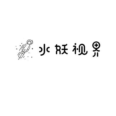
水
妖
视
界