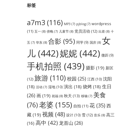
标签
a7m3
(116)
wordpress
MP3
(7)
pjblog
(7)
党员活动
(12)
(11)
五一
(8)
儿童节
(8)
出差
(8)
傍晚
(7)
十
女
合影
(95)
同学
(9)
华东
(8)
国庆
(8)
五
(7)
儿
(442)
妮妮
(442)
微距
(9)
手机拍照
(439)
摄影
(19)
新区
旅游
(110)
校园
(25)
沈阳
(12)
江西
(10)
生日
(18)
演出
(18)
烧烤
(18)
湿地
(10)
活动
(7)
美食
(26)
画
(19)
秋天
(13)
祝福
(8)
移轴
(7)
老婆
(155)
(76)
花
(35)
西
自拍
(11)
视频
(48)
藏
(19)
高三
雪
(12)
设计
(10)
音乐
(8)
高中
(42)
龙首山
(26)
(16)