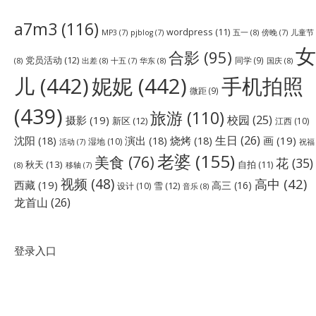
a7m3
(116)
wordpress
(11)
五一
(8)
儿童节
MP3
(7)
pjblog
(7)
傍晚
(7)
女
合影
(95)
党员活动
(12)
同学
(9)
(8)
出差
(8)
华东
(8)
国庆
(8)
十五
(7)
儿
(442)
妮妮
(442)
手机拍照
微距
(9)
(439)
旅游
(110)
校园
(25)
摄影
(19)
新区
(12)
江西
(10)
生日
(26)
沈阳
(18)
演出
(18)
烧烤
(18)
画
(19)
湿地
(10)
祝福
活动
(7)
老婆
(155)
美食
(76)
花
(35)
秋天
(13)
自拍
(11)
(8)
移轴
(7)
视频
(48)
高中
(42)
西藏
(19)
高三
(16)
雪
(12)
设计
(10)
音乐
(8)
龙首山
(26)
登录入口