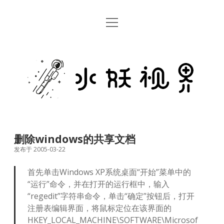
open
首页
menu
留言板
水
关于
妖
视
rss
email
weibo
界
删除windows的共享文档
发布于 2005-03-22
首先单击Windows XP系统桌面“开始”菜单中的
“运行”命令，并在打开的运行框中，输入
“regedit”字符串命令，单击“确定”按钮后，打开
注册表编辑界面，将鼠标定位在该界面的
HKEY_LOCAL_MACHINE\SOFTWARE\Microsof