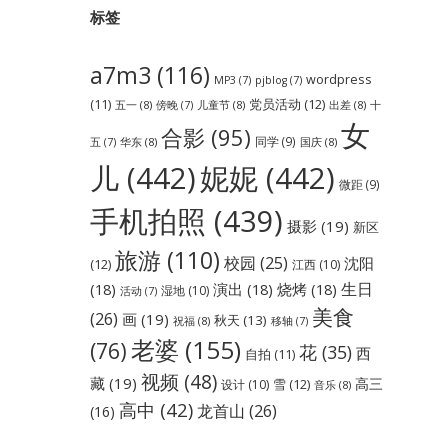
标签
a7m3
(116)
wordpress
MP3
(7)
pjblog
(7)
党员活动
(12)
(11)
五一
(8)
儿童节
(8)
出差
(8)
傍晚
(7)
十
女
合影
(95)
同学
(9)
华东
(8)
国庆
(8)
五
(7)
儿
(442)
妮妮
(442)
微距
(9)
手机拍照
(439)
摄影
(19)
新区
旅游
(110)
校园
(25)
沈阳
(12)
江西
(10)
生日
(18)
演出
(18)
烧烤
(18)
湿地
(10)
活动
(7)
美食
(26)
画
(19)
秋天
(13)
祝福
(8)
移轴
(7)
老婆
(155)
(76)
花
(35)
西
自拍
(11)
视频
(48)
藏
(19)
高三
雪
(12)
设计
(10)
音乐
(8)
高中
(42)
龙首山
(26)
(16)