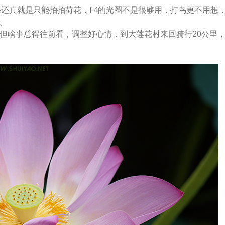
果还真就是只能拍拍荷花，F4的光圈不是很够用，打鸟更不用想
。
啥事总得往前看，调整好心情，到大莲花村来回骑行20公里