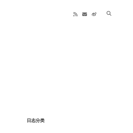
rss
email
weibo
Sidebar
日志分类