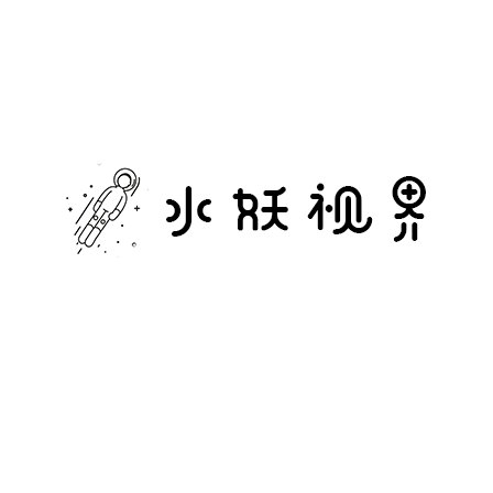
水
妖
视
界