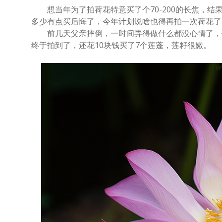
想当年为了拍荷花特意买了个70-200的长焦，结
多少有点买后悔了，今年计划说啥也得再拍一次荷花了
前几天父亲摔倒，一时间弄得做什么都没心情了，但
终于拍到了，还花10块钱买了7个莲蓬，莲籽很嫩。