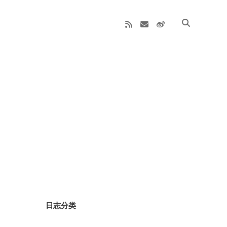
rss
email
weibo
Sidebar
日志分类