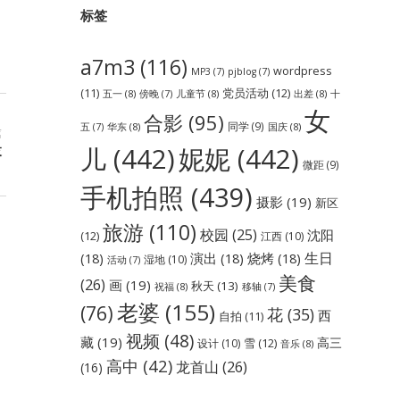
标签
a7m3
(116)
wordpress
MP3
(7)
pjblog
(7)
党员活动
(12)
(11)
五一
(8)
儿童节
(8)
出差
(8)
傍晚
(7)
十
女
合影
(95)
同学
(9)
华东
(8)
国庆
(8)
五
(7)
篇
儿
(442)
妮妮
(442)
落
微距
(9)
手机拍照
(439)
摄影
(19)
新区
旅游
(110)
校园
(25)
沈阳
(12)
江西
(10)
生日
(18)
演出
(18)
烧烤
(18)
湿地
(10)
活动
(7)
美食
(26)
画
(19)
秋天
(13)
祝福
(8)
移轴
(7)
老婆
(155)
(76)
花
(35)
西
自拍
(11)
视频
(48)
藏
(19)
高三
雪
(12)
设计
(10)
音乐
(8)
高中
(42)
龙首山
(26)
(16)