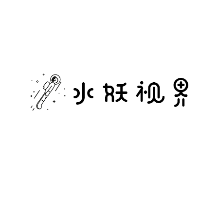
水
妖
视
界