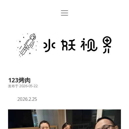
open
首页
menu
留言板
水
关于
妖
视
rss
email
weibo
界
123烤肉
发布于 2026-05-22
2026.2.25