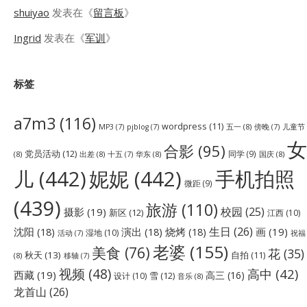
shuiyao
发表在《
留言板
》
Ingrid
发表在《
军训
》
标签
a7m3
(116)
wordpress
(11)
五一
(8)
儿童节
MP3
(7)
pjblog
(7)
傍晚
(7)
女
合影
(95)
党员活动
(12)
同学
(9)
(8)
出差
(8)
华东
(8)
国庆
(8)
十五
(7)
儿
(442)
妮妮
(442)
手机拍照
微距
(9)
(439)
旅游
(110)
校园
(25)
摄影
(19)
新区
(12)
江西
(10)
生日
(26)
沈阳
(18)
演出
(18)
烧烤
(18)
画
(19)
湿地
(10)
祝福
活动
(7)
老婆
(155)
美食
(76)
花
(35)
秋天
(13)
自拍
(11)
(8)
移轴
(7)
视频
(48)
高中
(42)
西藏
(19)
高三
(16)
雪
(12)
设计
(10)
音乐
(8)
龙首山
(26)