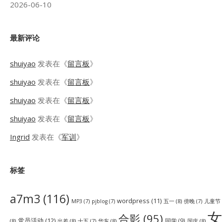
2026-06-10
最新评论
shuiyao
发表在《
留言板
》
shuiyao
发表在《
留言板
》
shuiyao
发表在《
留言板
》
shuiyao
发表在《
留言板
》
Ingrid
发表在《
军训
》
标签
a7m3
(116)
wordpress
(11)
五一
(8)
儿童节
MP3
(7)
pjblog
(7)
傍晚
(7)
女
合影
(95)
党员活动
(12)
同学
(9)
(8)
出差
(8)
华东
(8)
国庆
(8)
十五
(7)