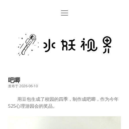
open
首页
menu
留言板
水
关于
妖
视
rss
email
weibo
界
吧唧
发布于 2026-06-10
用豆包生成了校园的四季，制作成吧唧，作为今年
525心理游园会的奖品。