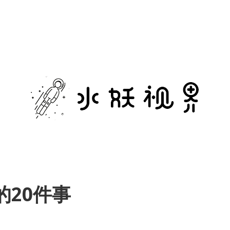
水
妖
视
界
20件事