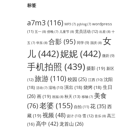
标签
a7m3
(116)
wordpress
MP3
(7)
pjblog
(7)
党员活动
(12)
(11)
五一
(8)
儿童节
(8)
出差
(8)
傍晚
(7)
十
女
合影
(95)
同学
(9)
华东
(8)
国庆
(8)
五
(7)
儿
(442)
妮妮
(442)
微距
(9)
手机拍照
(439)
摄影
(19)
新区
旅游
(110)
校园
(25)
沈阳
(12)
江西
(10)
生日
(18)
演出
(18)
烧烤
(18)
湿地
(10)
活动
(7)
美食
(26)
画
(19)
秋天
(13)
祝福
(8)
移轴
(7)
老婆
(155)
(76)
花
(35)
西
自拍
(11)
视频
(48)
藏
(19)
高三
雪
(12)
设计
(10)
音乐
(8)
高中
(42)
龙首山
(26)
(16)