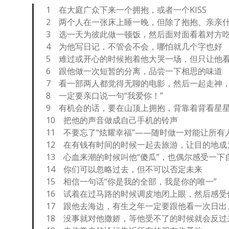
1 在大庭广众下来一个拥抱，或者一个KISS
2 两个人在一张床上睡一晚，但除了抱抱、亲亲
3 选一天为彼此做一顿饭，然后面对面看着对方
4 为他写日记，不管会不会，哪怕就几个字也好
5 难过或开心的时候抱着他大哭一场，但只让他
6 跟他做一次短暂的分离，品尝一下相思的味道
7 看一部两人都觉得无聊的电影，然后一起走神
8 一定要亲口说一句“我爱你！”
9 有机会的话，要在山顶上拥抱，背靠着背看星
10 把他的声音做成自己手机的铃声
11 不要忘了“炫耀幸福”——随时做一对能让所
12 在有钱有时间的时候一起去旅游，让目的地成
13 心血来潮的时候叫他“傻瓜”，也偶尔感受一下
14 你们可以忽略过去，但不可以否定未来
15 相信一句话“你是我的全部，我是你的唯一”
16 试着在过马路的时候调皮地闭上眼，然后感
17 跟他去海边，有生之年一定要跟他看一次日出
18 没事就对他撒娇，等他受不了的时候就会反过