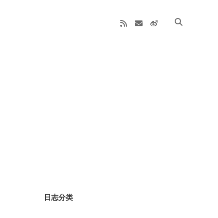
rss
email
weibo
Sidebar
日志分类