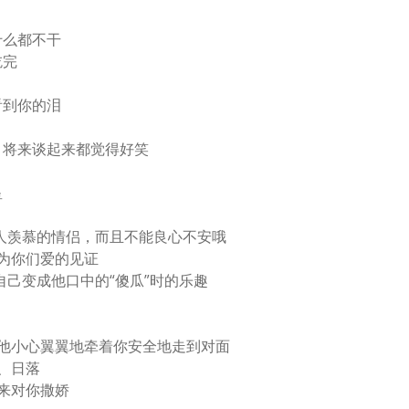
什么都不干
吃完
看到你的泪
，将来谈起来都觉得好笑
星
有人羡慕的情侣，而且不能良心不安哦
为你们爱的见证
自己变成他口中的“傻瓜”时的乐趣
受他小心翼翼地牵着你安全地走到对面
、日落
来对你撒娇