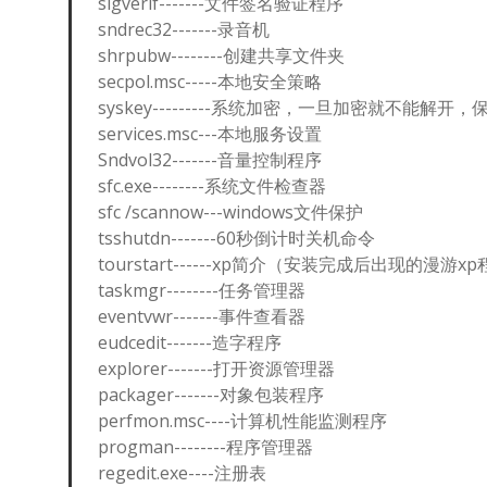
sigverif-------文件签名验证程序
sndrec32-------录音机
shrpubw--------创建共享文件夹
secpol.msc-----本地安全策略
syskey---------系统加密，一旦加密就不能解开，
services.msc---本地服务设置
Sndvol32-------音量控制程序
sfc.exe--------系统文件检查器
sfc /scannow---windows文件保护
tsshutdn-------60秒倒计时关机命令
tourstart------xp简介（安装完成后出现的漫游x
taskmgr--------任务管理器
eventvwr-------事件查看器
eudcedit-------造字程序
explorer-------打开资源管理器
packager-------对象包装程序
perfmon.msc----计算机性能监测程序
progman--------程序管理器
regedit.exe----注册表