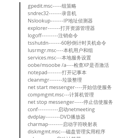
gpedit.msc-----组策略
sndrec32-------录音机
Nslookup-------IP地址侦测器
explorer-------打开资源管理器
logoff---------注销命令
tsshutdn-------60秒倒计时关机命令
lusrmgr.msc----本机用户和组
services.msc---本地服务设置
oobe/msoobe /a----检查XP是否激活
notepad--------打开记事本
cleanmgr-------垃圾整理
net start messenger----开始信使服务
compmgmt.msc---计算机管理
net stop messenger-----停止信使服务
conf-----------启动netmeeting
dvdplay--------DVD播放器
charmap--------启动字符映射表
diskmgmt.msc---磁盘管理实用程序