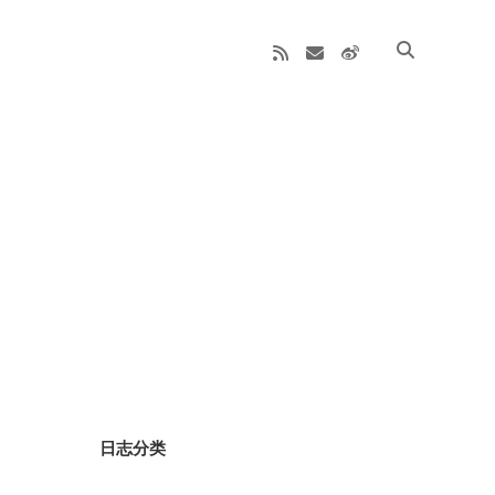
rss
email
weibo
Sidebar
日志分类