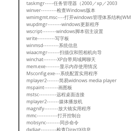
taskmgr-----任务管理器（2000／xp／2003
winver---------检查Windows版本
wmimgmt.msc----打开windows管理体系结构(WMI
wupdmgr--------windows更新程序
wscript--------windows脚本宿主设置
write----------写字板
winmsd---------系统信息
wiaacmgr-------扫描仪和照相机向导
winchat--------XP自带局域网聊天
mem.exe--------显示内存使用情况
Msconfig.exe---系统配置实用程序
mplayer2-------简易widnows media player
mspaint--------画图板
mstsc----------远程桌面连接
mplayer2-------媒体播放机
magnify--------放大镜实用程序
mmc------------打开控制台
mobsync--------同步命令
dxdiag---------检查DirectX信息