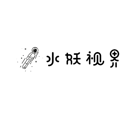
水
妖
视
界