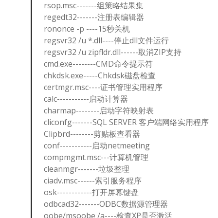
rsop.msc-------组策略结果集
regedt32-------注册表编辑器
rononce -p ----15秒关机
regsvr32 /u *.dll----停止dll文件运行
regsvr32 /u zipfldr.dll------取消ZIP支持
cmd.exe--------CMD命令提示符
chkdsk.exe-----Chkdsk磁盘检查
certmgr.msc----证书管理实用程序
calc-----------启动计算器
charmap--------启动字符映射表
cliconfg-------SQL SERVER 客户端网络实用程序
Clipbrd--------剪贴板查看器
conf-----------启动netmeeting
compmgmt.msc---计算机管理
cleanmgr-------垃圾整理
ciadv.msc------索引服务程序
osk------------打开屏幕键盘
odbcad32-------ODBC数据源管理器
oobe/msoobe /a----检查XP是否激活