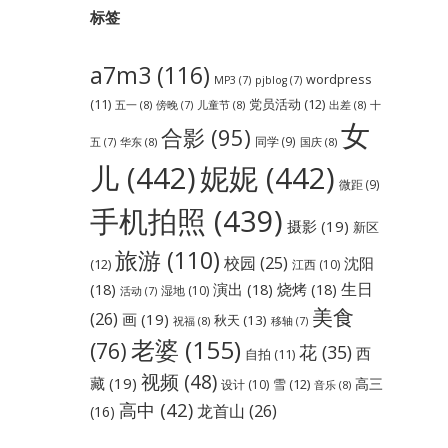
标签
a7m3
(116)
wordpress
MP3
(7)
pjblog
(7)
党员活动
(12)
(11)
五一
(8)
儿童节
(8)
出差
(8)
傍晚
(7)
十
女
合影
(95)
同学
(9)
华东
(8)
国庆
(8)
五
(7)
儿
(442)
妮妮
(442)
微距
(9)
手机拍照
(439)
摄影
(19)
新区
旅游
(110)
校园
(25)
沈阳
(12)
江西
(10)
生日
(18)
演出
(18)
烧烤
(18)
湿地
(10)
活动
(7)
美食
(26)
画
(19)
秋天
(13)
祝福
(8)
移轴
(7)
老婆
(155)
(76)
花
(35)
西
自拍
(11)
视频
(48)
藏
(19)
高三
雪
(12)
设计
(10)
音乐
(8)
高中
(42)
龙首山
(26)
(16)