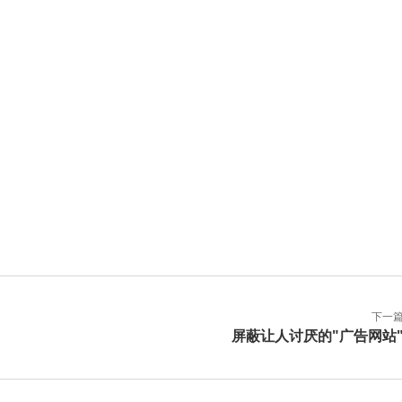
下一
屏蔽让人讨厌的"广告网站