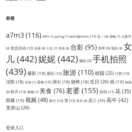
标签
a7m3
(116)
wordpress
(11)
五一
(8)
儿童节
MP3
(7)
pjblog
(7)
傍晚
(7)
女
合影
(95)
党员活动
(12)
同学
(9)
(8)
出差
(8)
华东
(8)
国庆
(8)
十五
(7)
儿
(442)
妮妮
(442)
手机拍照
微距
(9)
(439)
旅游
(110)
校园
(25)
摄影
(19)
新区
(12)
江西
(10)
生日
(26)
沈阳
(18)
演出
(18)
烧烤
(18)
画
(19)
湿地
(10)
祝福
活动
(7)
老婆
(155)
美食
(76)
花
(35)
秋天
(13)
自拍
(11)
(8)
移轴
(7)
视频
(48)
高中
(42)
西藏
(19)
高三
(16)
雪
(12)
设计
(10)
音乐
(8)
龙首山
(26)
登录入口