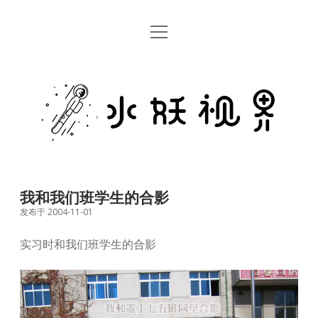
open
首页
menu
留言板
水
关于
妖
视
rss
email
weibo
界
我和我们班学生的合影
发布于 2004-11-01
实习时和我们班学生的合影