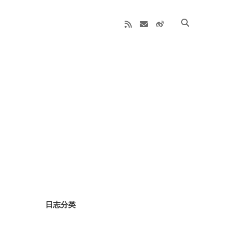
rss
email
weibo
Sidebar
日志分类