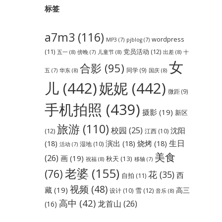
标签
a7m3
(116)
wordpress
MP3
(7)
pjblog
(7)
党员活动
(12)
(11)
五一
(8)
儿童节
(8)
出差
(8)
傍晚
(7)
十
女
合影
(95)
同学
(9)
华东
(8)
国庆
(8)
五
(7)
儿
(442)
妮妮
(442)
微距
(9)
手机拍照
(439)
摄影
(19)
新区
旅游
(110)
校园
(25)
沈阳
(12)
江西
(10)
生日
(18)
演出
(18)
烧烤
(18)
湿地
(10)
活动
(7)
美食
(26)
画
(19)
秋天
(13)
祝福
(8)
移轴
(7)
老婆
(155)
(76)
花
(35)
西
自拍
(11)
视频
(48)
藏
(19)
高三
雪
(12)
设计
(10)
音乐
(8)
高中
(42)
龙首山
(26)
(16)