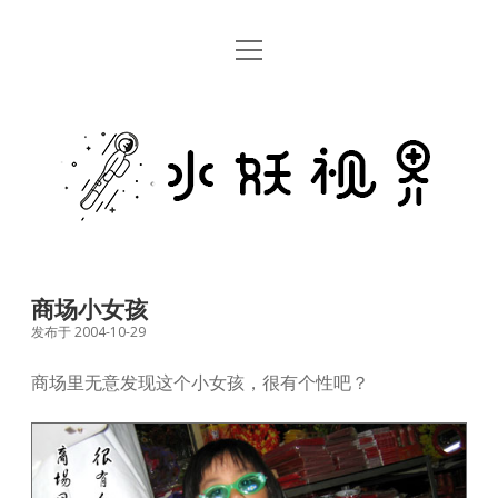
open
首页
menu
留言板
水
关于
妖
视
rss
email
weibo
界
商场小女孩
发布于 2004-10-29
商场里无意发现这个小女孩，很有个性吧？