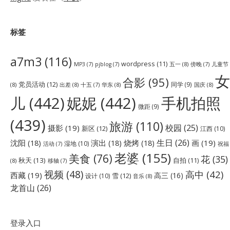
标签
a7m3
(116)
wordpress
(11)
五一
(8)
儿童节
MP3
(7)
pjblog
(7)
傍晚
(7)
女
合影
(95)
党员活动
(12)
同学
(9)
(8)
出差
(8)
华东
(8)
国庆
(8)
十五
(7)
儿
(442)
妮妮
(442)
手机拍照
微距
(9)
(439)
旅游
(110)
校园
(25)
摄影
(19)
新区
(12)
江西
(10)
生日
(26)
沈阳
(18)
演出
(18)
烧烤
(18)
画
(19)
湿地
(10)
祝福
活动
(7)
老婆
(155)
美食
(76)
花
(35)
秋天
(13)
自拍
(11)
(8)
移轴
(7)
视频
(48)
高中
(42)
西藏
(19)
高三
(16)
雪
(12)
设计
(10)
音乐
(8)
龙首山
(26)
登录入口