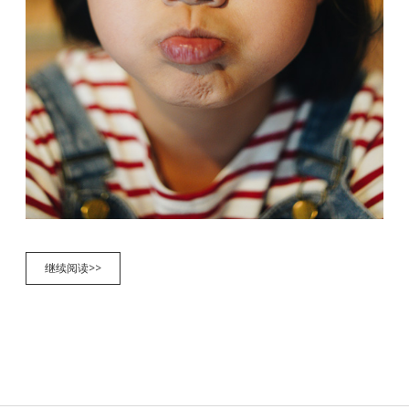
畅
继续阅读>>
游
在
知
识
的
海
洋