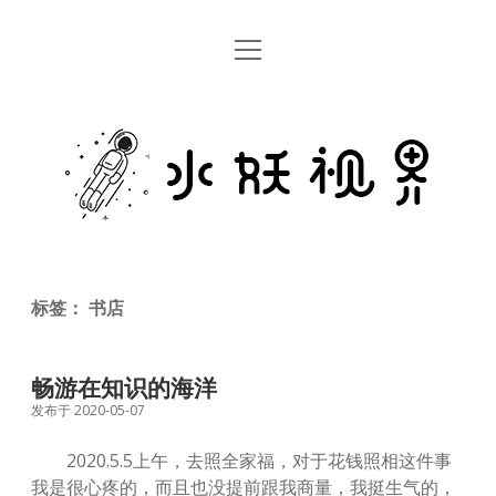
open
首页
menu
留言板
水
关于
妖
视
rss
email
weibo
界
标签：
书店
畅游在知识的海洋
发布于 2020-05-07
2020.5.5上午，去照全家福，对于花钱照相这件事
我是很心疼的，而且也没提前跟我商量，我挺生气的，