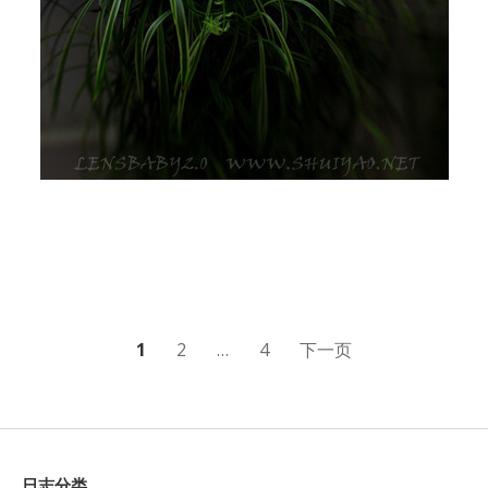
文
1
2
…
4
下一页
章
分
页
日志分类