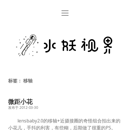
open
首页
menu
留言板
水
关于
妖
视
rss
email
weibo
界
标签：
移轴
微距小花
发布于 2012-03-30
lensbaby2.0的移轴+近摄接圈的奇怪组合拍出来的
小花儿，手抖的利害，有些糊，后期做了很重的PS。