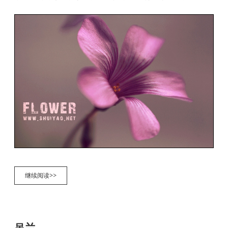
微
继续阅读>>
距
小
花
吊兰