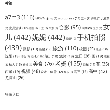
标签
a7m3
(116)
wordpress
(11)
五一
(8)
儿童节
MP3
(7)
pjblog
(7)
傍晚
(7)
女
合影
(95)
党员活动
(12)
同学
(9)
(8)
出差
(8)
华东
(8)
国庆
(8)
十五
(7)
儿
(442)
妮妮
(442)
手机拍照
微距
(9)
(439)
旅游
(110)
校园
(25)
摄影
(19)
新区
(12)
江西
(10)
生日
(26)
沈阳
(18)
演出
(18)
烧烤
(18)
画
(19)
湿地
(10)
祝福
活动
(7)
老婆
(155)
美食
(76)
花
(35)
秋天
(13)
自拍
(11)
(8)
移轴
(7)
视频
(48)
高中
(42)
西藏
(19)
高三
(16)
雪
(12)
设计
(10)
音乐
(8)
龙首山
(26)
登录入口