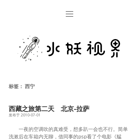
open
首页
menu
留言板
水
关于
妖
视
rss
email
weibo
界
标签：
西宁
西藏之旅第二天 北京-拉萨
发布于 2010-07-01
一夜的空调吹的真难受，想多趴一会也不行。简单
洗漱后在车箱内无聊，借同事的psp看了个电影《艋