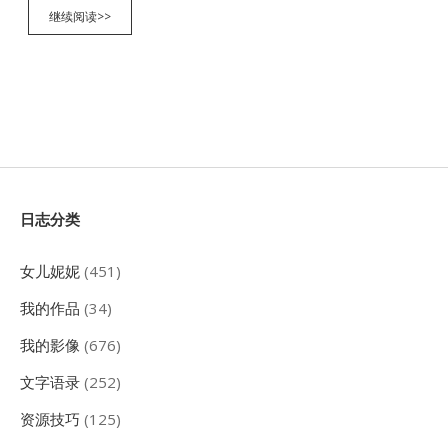
西
继续阅读>>
藏
之
旅
第
二
天
北
京-
拉
萨
Sidebar
日志分类
女儿妮妮
(451)
我的作品
(34)
我的影像
(676)
文字语录
(252)
资源技巧
(125)