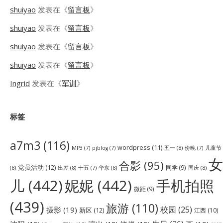
shuiyao
发表在《
留言板
》
shuiyao
发表在《
留言板
》
shuiyao
发表在《
留言板
》
shuiyao
发表在《
留言板
》
Ingrid
发表在《
军训
》
标签
a7m3
(116)
wordpress
(11)
五一
(8)
儿童节
MP3
(7)
pjblog
(7)
傍晚
(7)
女
合影
(95)
党员活动
(12)
同学
(9)
(8)
出差
(8)
华东
(8)
国庆
(8)
十五
(7)
儿
(442)
妮妮
(442)
手机拍照
微距
(9)
(439)
旅游
(110)
校园
(25)
摄影
(19)
新区
(12)
江西
(10)