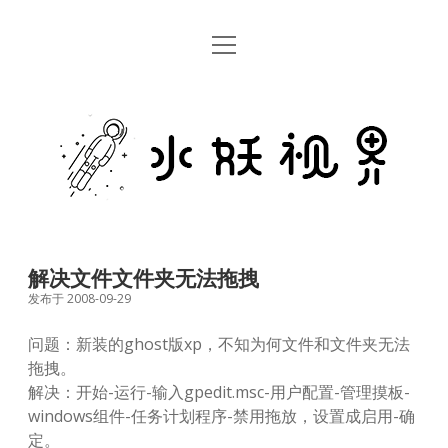
open
首页
menu
留言板
水
关于
妖
视
rss
email
weibo
界
解决文件文件夹无法拖拽
发布于 2008-09-29
问题：新装的ghost版xp，不知为何文件和文件夹无法
拖拽。
解决：开始-运行-输入gpedit.msc-用户配置-管理摸板-
windows组件-任务计划程序-禁用拖放，设置成启用-确
定。