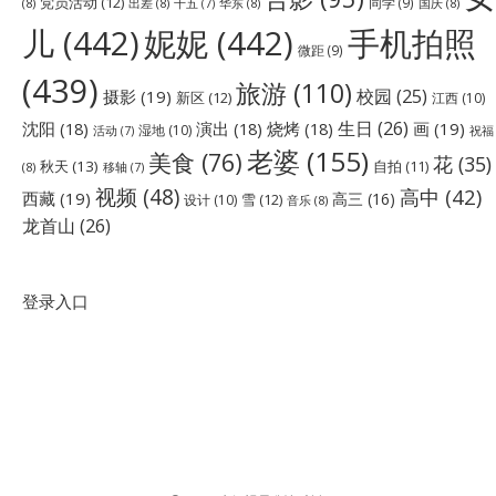
党员活动
(12)
同学
(9)
(8)
出差
(8)
华东
(8)
国庆
(8)
十五
(7)
儿
(442)
妮妮
(442)
手机拍照
微距
(9)
(439)
旅游
(110)
校园
(25)
摄影
(19)
新区
(12)
江西
(10)
生日
(26)
沈阳
(18)
演出
(18)
烧烤
(18)
画
(19)
湿地
(10)
祝福
活动
(7)
老婆
(155)
美食
(76)
花
(35)
秋天
(13)
自拍
(11)
(8)
移轴
(7)
视频
(48)
高中
(42)
西藏
(19)
高三
(16)
雪
(12)
设计
(10)
音乐
(8)
龙首山
(26)
登录入口